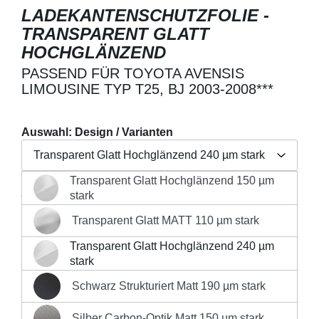
LADEKANTENSCHUTZFOLIE -
TRANSPARENT GLATT
HOCHGLÄNZEND
PASSEND FÜR TOYOTA AVENSIS
LIMOUSINE TYP T25, BJ 2003-2008***
Auswahl: Design / Varianten
Transparent Glatt Hochglänzend 240 µm stark
Transparent Glatt Hochglänzend 150 µm
Regulärer Preis:
26,90 €
Transparent Glatt Hochglänzend 150 µm stark
stark
Preise inkl. MwSt. zzgl. Versandkosten
Transparent Glatt MATT 110 µm stark
Transparent Glatt MATT 110 µm stark
Produkt Anzahl: Gib den gewünschten Wert 
Transparent Glatt Hochglänzend 240 µm
Transparent Glatt Hochglänzend 240 µm stark
stark
IN DEN WARENKORB
Schwarz Strukturiert Matt 190 µm stark
Schwarz Strukturiert Matt 190 µm stark
Silber Carbon-Optik Matt 150 µm stark