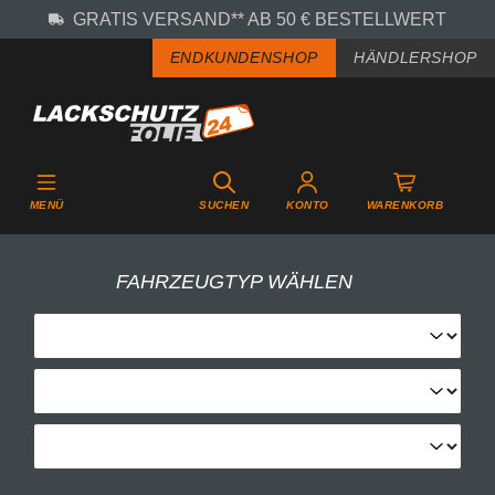
GRATIS VERSAND** AB 50 € BESTELLWERT
Zum Hauptinhalt springen
ENDKUNDENSHOP
HÄNDLERSHOP
MENÜ
SUCHEN
KONTO
WARENKORB
FAHRZEUGTYP WÄHLEN