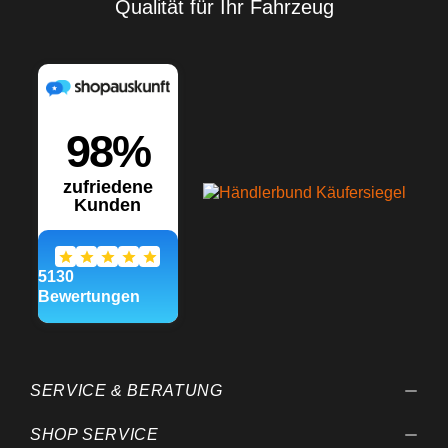
Qualität für Ihr Fahrzeug
erspart das Umwickeln mit
einem Tuch beim Rakeln
Schnelle Befestigung der
Filzkante auf dem Rakel
durch selbstklebende
Eigenschaft Maße: 72mm x
100mm Nicht nur
Lackschutzfolien, auch
andere Aufkleber,
Werbefolien und
Fensterfolien lassen sich
damit verarbeiten.
Entstehende Luftblasen
lassen sich somit leicht
herausdrücken. Wir
empfehlen dennoch, um ein
Verkratzen der Folie zu
vermeiden, die Folie mit
Wasser zu besprühen - so
entstehen garantiert keine
Kratzer in der Folie. Die
Verarbeitungsangaben sind
Empfehlungen, die auf
SERVICE & BERATUNG
unseren Versuchen und
Erfahrungen beruhen; vor
SHOP SERVICE
jedem Anwendungsfall sind