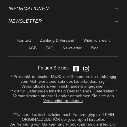
Eigenversuche
durchzuführen. Aufgrund der
INFORMATIONEN
Vielzahl der Anwendungen
sowie der Lagerungs- und
NEWSLETTER
Verarbeitungsbedingungen
übernehmen wir keine
Gewährleistung für ein
bestimmtes
Kontakt
Zahlung & Versand
Widerrufsrecht
Verarbeitungsergebnis.
Soweit unser kostenloser
AGB
FAQ
Newsletter
Blog
Kundendienst technische
Auskünfte gibt bzw.
beratend tätig wird, erfolgt
dies unter Ausschluss
Folgen Sie uns
jeglicher Haftung, es sei
denn, die Beratung bzw.
* Preis inkl. deutscher MwSt; der Gesamtpreis ist abhängig
Auskunft gehört zu unserem
vom Mehrwertsteuersatz des Lieferlandes; zzgl.
geschuldeten, vertraglich
Versandkosten
, wenn nicht anders angegeben.
vereinbarten
** gilt für Lieferungen innerhalb Deutschlands, Lieferzeiten /
Leistungsumfang oder der
Versandkosten anderer Länder entnehmen Sie bitte den
Berater handelte vorsätzlich.
Versandinformationen
.
Wir gewährleisten gleich
bleibende Qualität unserer
Produkte, technische
***Unsere Lackschutzfolien nach Fahrzeugtyp sind KEIN
Änderungen und
ORIGINALZUBEHÖR der jeweiligen Hersteller.
Weiterentwicklungen
Die Nennung von Marken- und Produktnamen dient lediglich