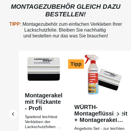
MONTAGEZUBEHÖR GLEICH DAZU
BESTELLEN!
TIPP:
Montagezubehör zum einfachen Verkleben Ihrer
Lackschutzfolie. Bleiben Sie nachhaltig
und bestellen nur das was Sie brauchen!
Produktgalerie überspringen
Tipp
Montagerakel
mit Filzkante
WÜRTH-
- Profi
Montageflüssigkeit
Spielend leichtest
+ Montagerakel
Verkleben der
mit Filzkante Profi
Lackschutzfolien mit
Angebots-Set - zur leichten