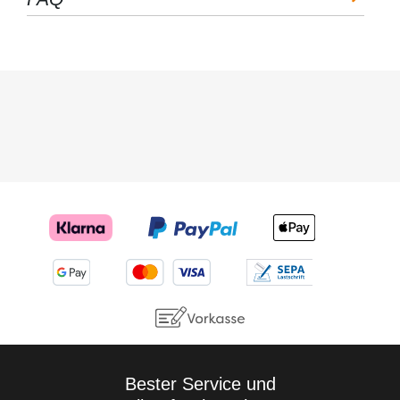
Rubrik: Montage
sich damit
Teschniche Daten:
verarbeiten.
Chemische Basis Wasser
Entstehende
und Alkohol Dichte 1 g/cm³
Luftblasen lassen
Lagerfähigkeit ab
sich somit leicht
Herstellung 24 Monate
herausdrücken. Wir
Gebinde Sprühflasche Inhalt
empfehlen
500 ml Mögliche
dennoch, um ein
Gefahren: Einstufung des
Verkratzen der Folie
Stoffs oder Gemischs
zu vermeiden, die
Einstufung (VERORDNUNG
Folie mit Wasser zu
(EG) Nr. 1272/2008) Keine
besprühen - so
gefährliche Substanz oder
entstehen garantiert
Mischung. Sonstige
keine Kratzer in der
Gefahren: Keine bekannt.
Folie.
Montagerakel mit
Filzkante - Profi Spielend
leichtest Verkleben der
Lackschutzfolien mit Hilfe
des Montagerakels +
Filzkante aus unserem
Hause-Lackschutzfolie24
Die Montagerakel aus
Plastik dient zur blasenfreien
Verklebung von Folie
Bester Service und
jeglicher Art Mit
selbstklebender Filzkante,