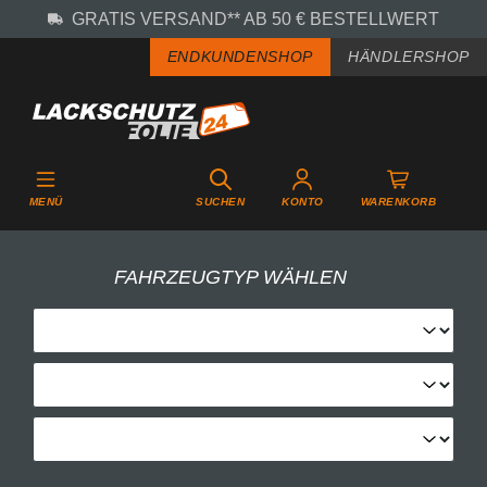
GRATIS VERSAND** AB 50 € BESTELLWERT
Zum Hauptinhalt springen
ENDKUNDENSHOP
HÄNDLERSHOP
MENÜ
SUCHEN
KONTO
WARENKORB
FAHRZEUGTYP WÄHLEN