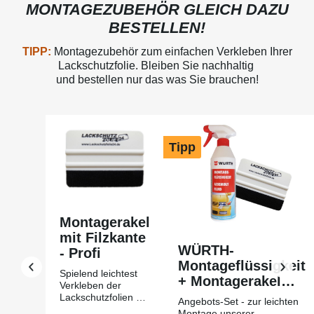
MONTAGEZUBEHÖR GLEICH DAZU
BESTELLEN!
TIPP:
Montagezubehör zum einfachen Verkleben Ihrer
Lackschutzfolie. Bleiben Sie nachhaltig
und bestellen nur das was Sie brauchen!
Produktgalerie überspringen
Tipp
Montagerakel
mit Filzkante
WÜRTH-
- Profi
Montageflüssigkeit
Spielend leichtest
+ Montagerakel
Verkleben der
mit Filzkante Profi
Lackschutzfolien mit
Angebots-Set - zur leichten
Hilfe des
Montage unserer