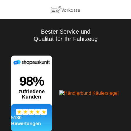
durchzuführen. Aufgrund der
Vielzahl der Anwendungen
sowie der Lagerungs- und
Verarbeitungsbedingungen
übernehmen wir keine
Gewährleistung für ein
Bester Service und
bestimmtes
Qualität für Ihr Fahrzeug
Verarbeitungsergebnis.
Soweit unser kostenloser
Kundendienst technische
Auskünfte gibt bzw.
beratend tätig wird, erfolgt
dies unter Ausschluss
jeglicher Haftung, es sei
denn, die Beratung bzw.
Auskunft gehört zu unserem
geschuldeten, vertraglich
vereinbarten
Leistungsumfang oder der
Berater handelte vorsätzlich.
Wir gewährleisten gleich
bleibende Qualität unserer
Produkte, technische
Änderungen und
Weiterentwicklungen
behalten wir uns vor.