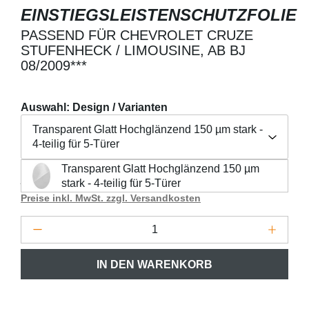
EINSTIEGSLEISTENSCHUTZFOLIE
PASSEND FÜR CHEVROLET CRUZE
STUFENHECK / LIMOUSINE, AB BJ
08/2009***
Auswahl: Design / Varianten
Transparent Glatt Hochglänzend 150 µm stark -
4-teilig für 5-Türer
Transparent Glatt Hochglänzend 150 µm
Regulärer Preis:
24,90 €
Transparent Glatt Hochglänzend 150 µm stark - 4-teilig fü
stark - 4-teilig für 5-Türer
Preise inkl. MwSt. zzgl. Versandkosten
Produkt Anzahl: Gib den gewünschten Wert 
IN DEN WARENKORB