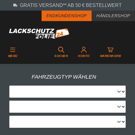
GRATIS VERSAND** AB 50 € BESTELLWERT
Zum Hauptinhalt springen
ENDKUNDENSHOP
HÄNDLERSHOP
MENÜ
SUCHEN
KONTO
WARENKORB
FAHRZEUGTYP WÄHLEN