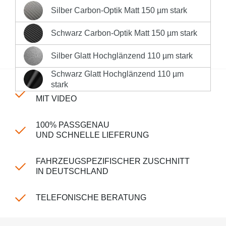
Silber Carbon-Optik Matt 150 µm stark
Silber Carbon-Optik Matt 150 µm stark
Sofort versandfertig, Lieferzeit 1-3 Werktage innerhalb
Deutschlands **
Schwarz Carbon-Optik Matt 150 µm stark
Schwarz Carbon-Optik Matt 150 µm stark
Produktnummer:
LK-CP-150-160
Silber Glatt Hochglänzend 110 µm stark
Silber Glatt Hochglänzend 110 µm stark
Schwarz Glatt Hochglänzend 110 µm
Schwarz Glatt Hochglänzend 110 µm stark
stark
EINFACHE MONTAGE
MIT VIDEO
100% PASSGENAU
UND SCHNELLE LIEFERUNG
FAHRZEUGSPEZIFISCHER ZUSCHNITT
IN DEUTSCHLAND
TELEFONISCHE BERATUNG