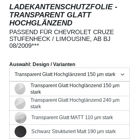
LADEKANTENSCHUTZFOLIE -
TRANSPARENT GLATT
HOCHGLÄNZEND
PASSEND FÜR CHEVROLET CRUZE
STUFENHECK / LIMOUSINE, AB BJ
08/2009***
Auswahl: Design / Varianten
Transparent Glatt Hochglänzend 150 µm stark
Transparent Glatt Hochglänzend 150 µm
Regulärer Preis:
19,90 €
Transparent Glatt Hochglänzend 150 µm stark
stark
Preise inkl. MwSt. zzgl. Versandkosten
Transparent Glatt Hochglänzend 240 µm
Transparent Glatt Hochglänzend 240 µm stark
stark
Produkt Anzahl: Gib den gewünschten Wert 
Transparent Glatt MATT 110 µm stark
Transparent Glatt MATT 110 µm stark
IN DEN WARENKORB
Schwarz Strukturiert Matt 190 µm stark
Schwarz Strukturiert Matt 190 µm stark