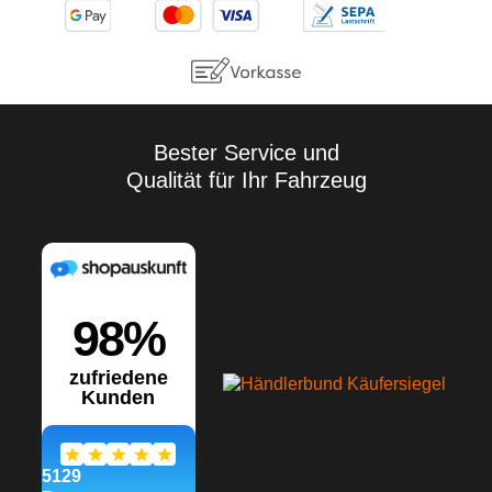
jedem Anwendungsfall sind
Eigenversuche
durchzuführen. Aufgrund der
Vielzahl der Anwendungen
sowie der Lagerungs- und
Verarbeitungsbedingungen
übernehmen wir keine
Gewährleistung für ein
Bester Service und
bestimmtes
Qualität für Ihr Fahrzeug
Verarbeitungsergebnis.
Soweit unser kostenloser
Kundendienst technische
Auskünfte gibt bzw.
beratend tätig wird, erfolgt
dies unter Ausschluss
jeglicher Haftung, es sei
denn, die Beratung bzw.
Auskunft gehört zu unserem
geschuldeten, vertraglich
vereinbarten
Leistungsumfang oder der
Berater handelte vorsätzlich.
Wir gewährleisten gleich
bleibende Qualität unserer
Produkte, technische
Änderungen und