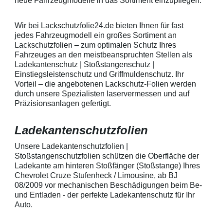
neue Fahrzeugmodelle in das Sortiment einzupflegen.
heraus in alle Richtungen
betragen.Hinwei
ausstreichen. Bei Fragen
Den Griffmulden
kontaktieren Sie uns bitte
Folie mit Montag
Wir bei Lackschutzfolie24.de bieten Ihnen für fast
telefonisch. Lieferumfang
beigelegter Anle
jedes Fahrzeugmodell ein großes Sortiment an
transparente Lackschutzfolie 5
diese danach au
Lackschutzfolien – zum optimalen Schutz Ihres
Stück Lackschutzpads für 5
anstreichen - a
Fahrzeuges an den meistbeanspruchten Stellen als
Griffmulden / Griffschalen
Lackschutzfolie 
Merkmale Spezielle Vinylfolie mit
erwärmen und v
Ladekantenschutz | Stoßstangenschutz |
bestmöglichem Schutz gegen
heraus in alle 
Einstiegsleistenschutz und Griffmuldenschutz. Ihr
Kratzer und Abrieb Bestens
ausstreichen. B
Vorteil – die angebotenen Lackschutz-Folien werden
geeignet zum Schutz von
kontaktieren Sie
durch unsere Spezialisten laservermessen und auf
Fahrzeugkarosserien gegen
telefonisch. Lie
Präzisionsanlagen gefertigt.
mechanische Einwirkung am
transparente La
AutolackSpeziell zur Verwendung
Stück Lackschut
zum Schutz von
Griffmulden / Gr
Ladekantenschutzfolien
Fahrzeugkarosserien und
Merkmale Spezielle Vinylfolie mit
mechanische Einwirkung
bestmöglichem 
entwickeltStärke der Folie beträgt
Kratzer und Abr
Unsere Ladekantenschutzfolien |
150 µmSchützt den wertvollen
geeignet zum S
Stoßstangenschutzfolien schützen die Oberfläche der
Lack in der GriffmuldenKeine
Fahrzeugkaross
Ladekante am hinteren Stoßfänger (Stoßstange) Ihres
unschönen Kratzer durch
mechanische Ei
Chevrolet Cruze Stufenheck / Limousine, ab BJ
Fingenägel oder Ringe in den
AutolackSpeziel
08/2009 vor mechanischen Beschädigungen beim Be-
GriffmuldenSpezielle Vinylfolie mit
zum Schutz von
und Entladen - der perfekte Ladekantenschutz für Ihr
bestmöglichem Schutz gegen
Fahrzeugkaross
Kratzer und Abrieb am
mechanische Ei
Auto.
Fahrzeuglack
entwickeltStärke