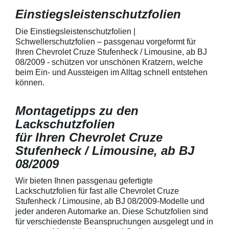
150 µmSchützt d
Lack in der Gri
Einstiegsleistenschutzfolien
unschönen Krat
Fingenägel oder
Die Einstiegsleistenschutzfolien |
GriffmuldenSpezi
Schwellerschutzfolien – passgenau vorgeformt für
bestmöglichem 
Ihren Chevrolet Cruze Stufenheck / Limousine, ab BJ
Kratzer und Abr
08/2009 - schützen vor unschönen Kratzern, welche
Fahrzeuglack
beim Ein- und Aussteigen im Alltag schnell entstehen
können.
Montagetipps zu den
Lackschutzfolien
für Ihren Chevrolet Cruze
Stufenheck / Limousine, ab BJ
08/2009
Wir bieten Ihnen passgenau gefertigte
Lackschutzfolien für fast alle Chevrolet Cruze
Stufenheck / Limousine, ab BJ 08/2009-Modelle und
jeder anderen Automarke an. Diese Schutzfolien sind
für verschiedenste Beanspruchungen ausgelegt und in