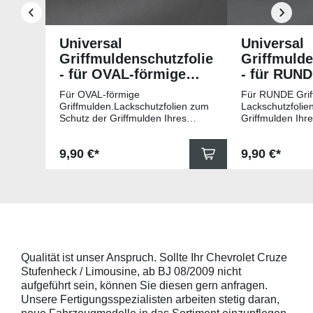
Universal
Universal
Griffmuldenschutzfolie
Griffmulde
- für OVAL-förmige
- für RUN
Griffmulden
Griffmuld
Für OVAL-förmige
Für RUNDE Grif
Griffmulden.Lackschutzfolien zum
Lackschutzfolie
Schutz der Griffmulden Ihres
Griffmulden Ihr
Fahrzeuges.Universell passende
Universell pass
Schutzfolie gegen Kratzer in den
gegen Kratzer i
Regulärer Preis:
Regulärer Pr
9,90 €*
9,90 €*
Griffmulden. Die Pads sind 78mm
Die Pads sind 
x 67mm (B x H) und für viele
für viele gängig
gängige Griffmulden, wie
beispielsweise f
beispielsweise für Modelle von
Skoda, Audi, Vo
Skoda, Audi, Volkswagen und Seat
universell pass
universell passend. Hinweis zur
geeigneten Fahr
Montage: Den Griffmuldenbereich
Griffmulde sollt
und die Folie mit
sein und minde
Montageflüssigkeit (siehe
15mm größer sei
Qualität ist unser Anspruch. Sollte Ihr Chevrolet Cruze
beigelegter Anleitung) benetzen,
Schutzpads (85
Stufenheck / Limousine, ab BJ 08/2009 nicht
diese danach auflegen und mittig
sollten die Abm
anstreichen - anschließend die
Griffmulden von
aufgeführt sein, können Sie diesen gern anfragen.
Lackschutzfolie mittels Fön
Aussenrändern
Unsere Fertigungsspezialisten arbeiten stetig daran,
erwärmen und von der Mitte
mindestens 10,