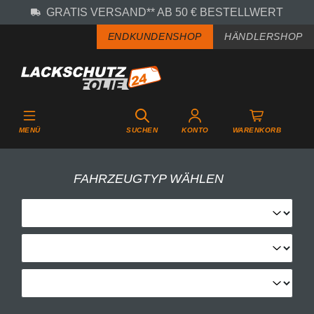
GRATIS VERSAND** AB 50 € BESTELLWERT
Zum Hauptinhalt springen
ENDKUNDENSHOP
HÄNDLERSHOP
MENÜ
SUCHEN
KONTO
WARENKORB
FAHRZEUGTYP WÄHLEN