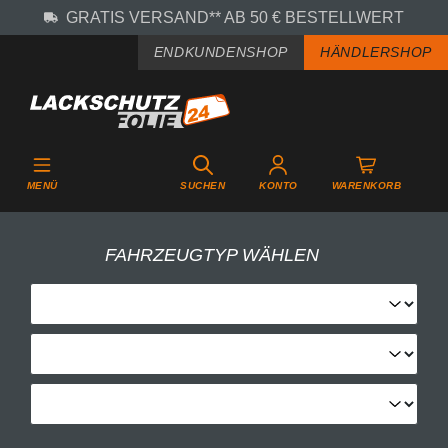
GRATIS VERSAND** AB 50 € BESTELLWERT
Zum Hauptinhalt springen
ENDKUNDENSHOP
HÄNDLERSHOP
MENÜ
SUCHEN
KONTO
WARENKORB
FAHRZEUGTYP WÄHLEN