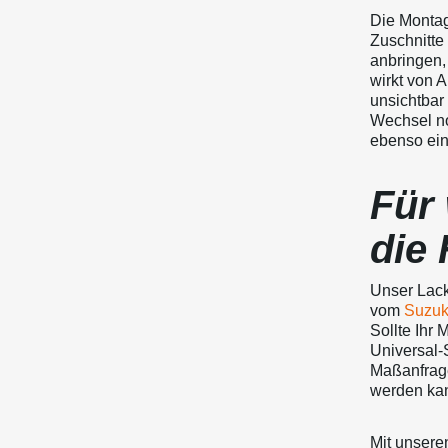
Die Montag
Zuschnitte
anbringen,
wirkt von 
unsichtbar 
Wechsel no
ebenso ein
Für
die 
Unser Lack
vom
Suzuki
Sollte Ihr 
Universal-
Maßanfrage
werden ka
Mit unser