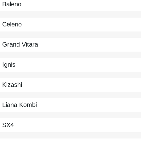
i
Baleno
i
Celerio
i
Grand Vitara
i
Ignis
i
Kizashi
i
Liana Kombi
i
SX4