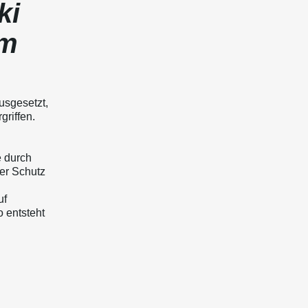
ki
om
usgesetzt,
riffen.
e durch
er Schutz
uf
o entsteht