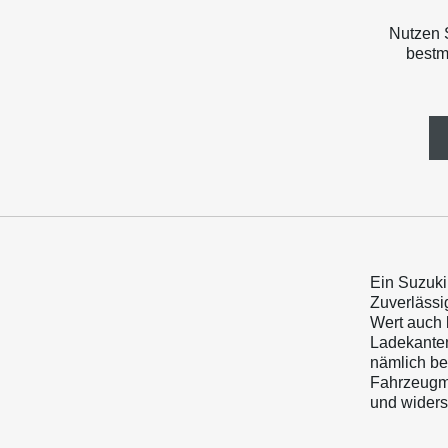
Nutzen 
bestm
Ein Suzuki 
Zuverlässi
Wert auch 
Ladekanten
nämlich bes
Fahrzeugmo
und widerst