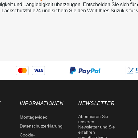
gkeit und Langlebigkeit überzeugen. Entscheiden Sie sich für d
 Lackschutzfolie24 und sichern Sie den Wert Ihres Suzukis für v
E
INFORMATIONEN
NEWSLETTER
Abonnieren Sie
Montagevideo
unseren
Datenschutzerklärung
Newsletter und Sie
erfahren
Cookie-
von attraktiven