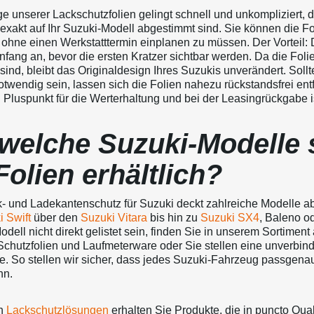
e unserer Lackschutzfolien gelingt schnell und unkompliziert, d
 exakt auf Ihr Suzuki-Modell abgestimmt sind. Sie können die Fo
 ohne einen Werkstatttermin einplanen zu müssen. Der Vorteil:
Anfang an, bevor die ersten Kratzer sichtbar werden. Da die Fol
sind, bleibt das Originaldesign Ihres Suzukis unverändert. Sollt
twendig sein, lassen sich die Folien nahezu rückstandsfrei ent
 Pluspunkt für die Werterhaltung und bei der Leasingrückgabe i
 welche Suzuki-Modelle 
Folien erhältlich?
- und Ladekantenschutz für Suzuki deckt zahlreiche Modelle ab
 Swift
über den
Suzuki Vitara
bis hin zu
Suzuki SX4
, Baleno od
Modell nicht direkt gelistet sein, finden Sie in unserem Sortiment
Schutzfolien und Laufmeterware oder Sie stellen eine unverbind
. So stellen wir sicher, dass jedes Suzuki-Fahrzeug passgena
nn.
en
Lackschutzlösungen
erhalten Sie Produkte, die in puncto Quali