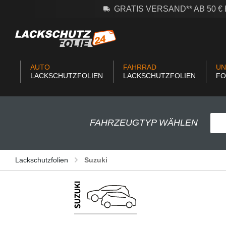
GRATIS VERSAND** AB 50 
m Hauptinhalt springen
Zur Suche springen
Zur Hauptnavigation springen
AUTO
FAHRRAD
UN
LACKSCHUTZFOLIEN
LACKSCHUTZFOLIEN
FO
FAHRZEUGTYP WÄHLEN
Lackschutzfolien
Suzuki