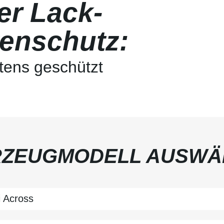
r Lack-
enschutz:
tens geschützt
RZEUGMODELL AUSWÄ
i
Across