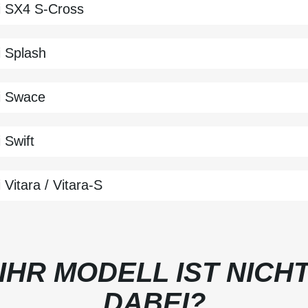
i
SX4 S-Cross
i
Splash
i
Swace
i
Swift
i
Vitara / Vitara-S
IHR MODELL IST NICH
DABEI?