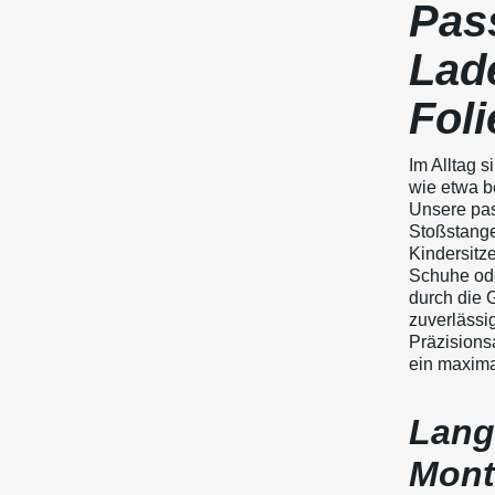
Pas
Lad
Foli
Im Alltag 
wie etwa b
Unsere pas
Stoßstange
Kindersitze
Schuhe ode
durch die 
zuverlässig
Präzisionsa
ein maxima
Lang
Mont