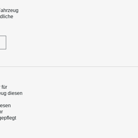
Fahrzeug
dliche
 für
zeug diesen
iesen
hr
gepflegt