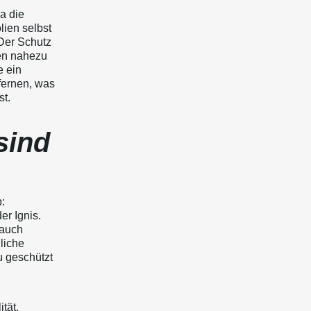
a die
lien selbst
 Der Schutz
ien nahezu
e ein
fernen, was
st.
sind
:
er Ignis.
 auch
liche
u geschützt
tät,