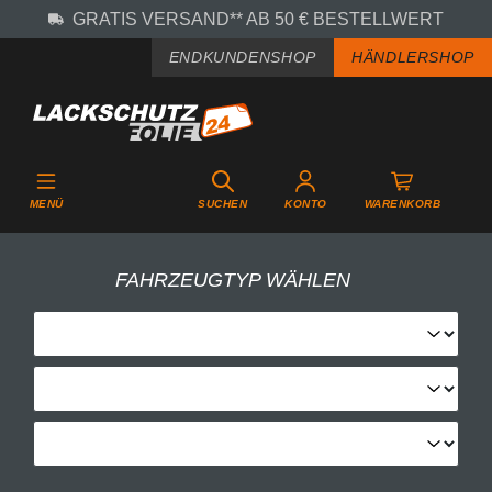
GRATIS VERSAND** AB 50 € BESTELLWERT
Zum Hauptinhalt springen
ENDKUNDENSHOP
HÄNDLERSHOP
MENÜ
SUCHEN
KONTO
WARENKORB
FAHRZEUGTYP WÄHLEN