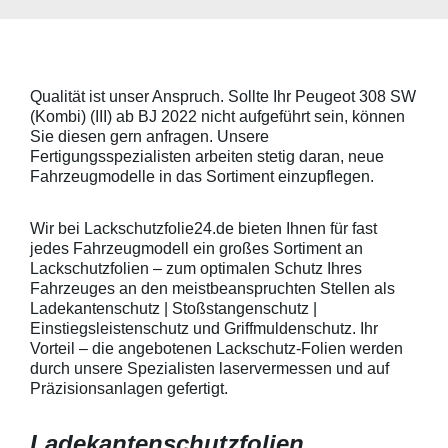
Skoda, Audi, Volkswagen und Seat
universell pass
universell passend. Hinweis zur
geeigneten Fahr
Montage: Den Griffmuldenbereich
Griffmulde sollt
und die Folie mit
sein und minde
Montageflüssigkeit (siehe
15mm größer sei
Qualität ist unser Anspruch. Sollte Ihr Peugeot 308 SW
beigelegter Anleitung) benetzen,
Schutzpads (85
(Kombi) (III) ab BJ 2022 nicht aufgeführt sein, können
diese danach auflegen und mittig
sollten die Abm
anstreichen - anschließend die
Griffmulden von
Sie diesen gern anfragen. Unsere
Lackschutzfolie mittels Fön
Aussenrändern
Fertigungsspezialisten arbeiten stetig daran, neue
erwärmen und von der Mitte
mindestens 10,
Fahrzeugmodelle in das Sortiment einzupflegen.
heraus in alle Richtungen
betragen.Hinwei
ausstreichen. Bei Fragen
Den Griffmulden
kontaktieren Sie uns bitte
Folie mit Montag
Wir bei Lackschutzfolie24.de bieten Ihnen für fast
telefonisch. Lieferumfang
beigelegter Anle
jedes Fahrzeugmodell ein großes Sortiment an
transparente Lackschutzfolie 5
diese danach au
Lackschutzfolien – zum optimalen Schutz Ihres
Stück Lackschutzpads für 5
anstreichen - a
Fahrzeuges an den meistbeanspruchten Stellen als
Griffmulden / Griffschalen
Lackschutzfolie 
Merkmale Spezielle Vinylfolie mit
erwärmen und v
Ladekantenschutz | Stoßstangenschutz |
bestmöglichem Schutz gegen
heraus in alle 
Einstiegsleistenschutz und Griffmuldenschutz. Ihr
Kratzer und Abrieb Bestens
ausstreichen. B
Vorteil – die angebotenen Lackschutz-Folien werden
geeignet zum Schutz von
kontaktieren Sie
durch unsere Spezialisten laservermessen und auf
Fahrzeugkarosserien gegen
telefonisch. Lie
Präzisionsanlagen gefertigt.
mechanische Einwirkung am
transparente La
AutolackSpeziell zur Verwendung
Stück Lackschut
zum Schutz von
Griffmulden / Gr
Ladekantenschutzfolien
Fahrzeugkarosserien und
Merkmale Spezielle Vinylfolie mit