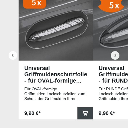
Universal
Universal
Griffmuldenschutzfolie
Griffmulde
- für OVAL-förmige
- für RUN
Griffmulden
Griffmuld
Für OVAL-förmige
Für RUNDE Grif
Griffmulden.Lackschutzfolien zum
Lackschutzfolie
Schutz der Griffmulden Ihres
Griffmulden Ihr
Fahrzeuges.Universell passende
Universell pass
Schutzfolie gegen Kratzer in den
gegen Kratzer i
Regulärer Preis:
Regulärer Pr
9,90 €*
9,90 €*
Griffmulden. Die Pads sind 78mm
Die Pads sind 
x 67mm (B x H) und für viele
für viele gängig
gängige Griffmulden, wie
beispielsweise f
beispielsweise für Modelle von
Skoda, Audi, Vo