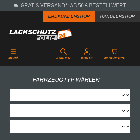
GRATIS VERSAND** AB 50 € BESTELLWERT
Zum Hauptinhalt springen
ENDKUNDENSHOP
HÄNDLERSHOP
MENÜ
SUCHEN
KONTO
WARENKORB
FAHRZEUGTYP WÄHLEN