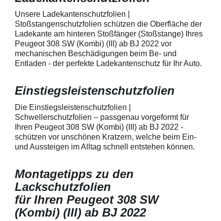
mechanische Einwirkung
bestmöglichem 
entwickeltStärke der Folie beträgt
Kratzer und Abr
Unsere Ladekantenschutzfolien |
150 µmSchützt den wertvollen
geeignet zum S
Stoßstangenschutzfolien schützen die Oberfläche der
Lack in der GriffmuldenKeine
Fahrzeugkaross
Ladekante am hinteren Stoßfänger (Stoßstange) Ihres
unschönen Kratzer durch
mechanische Ei
Peugeot 308 SW (Kombi) (III) ab BJ 2022 vor
Fingenägel oder Ringe in den
AutolackSpeziel
mechanischen Beschädigungen beim Be- und
GriffmuldenSpezielle Vinylfolie mit
zum Schutz von
Entladen - der perfekte Ladekantenschutz für Ihr Auto.
bestmöglichem Schutz gegen
Fahrzeugkaross
Kratzer und Abrieb am
mechanische Ei
Fahrzeuglack
entwickeltStärke
Einstiegsleistenschutzfolien
150 µmSchützt d
Lack in der Gri
unschönen Krat
Die Einstiegsleistenschutzfolien |
Fingenägel oder
Schwellerschutzfolien – passgenau vorgeformt für
GriffmuldenSpezi
Ihren Peugeot 308 SW (Kombi) (III) ab BJ 2022 -
bestmöglichem 
schützen vor unschönen Kratzern, welche beim Ein-
Kratzer und Abr
und Aussteigen im Alltag schnell entstehen können.
Fahrzeuglack
Montagetipps zu den
Lackschutzfolien
für Ihren Peugeot 308 SW
(Kombi) (III) ab BJ 2022