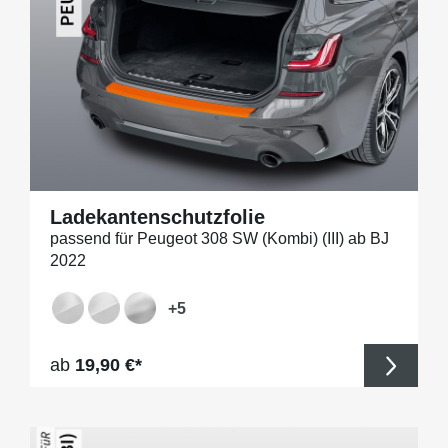
Ladekantenschutzfolie
passend für Peugeot 308 SW (Kombi) (III) ab BJ
2022
+
5
Regulärer Preis:
ab
19,90 €*